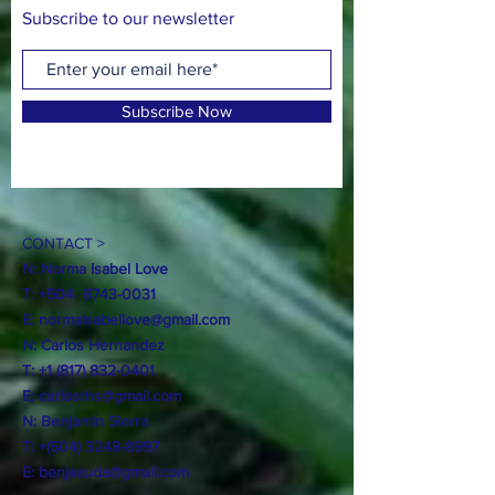
Subscribe to our newsletter
Subscribe Now
CONTACT >
N: Norma Isabel Love
T: +504
8743-0031
E:
normaisabellove@gmail.com
N: Carlos Hernandez
T:
+1 (817) 832-0401
E:
carlosrhs@gmail.com
N:
Benjamín
Sierra
T: +(504)
3248-8997
E:
benjaauda@gmail.com