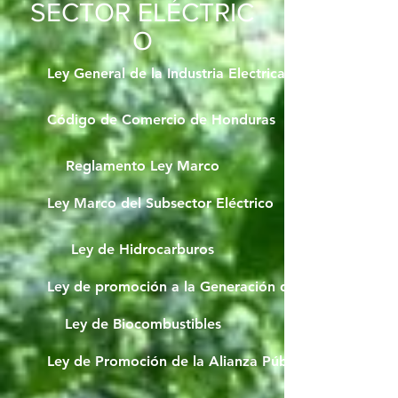
SECTOR
ELÉCTRIC
O
Ley General de la Industria Electrica Honduras - Dec
Código de Comercio de Honduras
Reglamento Ley Marco
Ley Marco del Subsector Eléctrico
Ley de Hidrocarburos
Ley de promoción a la Generación de Energía Eléctr
Ley de Biocombustibles
Ley de Promoción de la Alianza Público-Privada