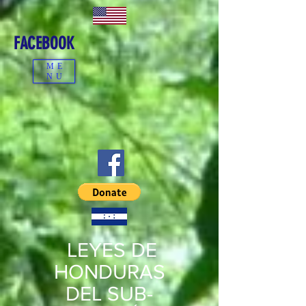
FACEBOOK
ME
NU
LEYES DE
HONDURAS
DEL
SUB-