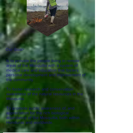
Our Goal
>
Is to provide the people living in remote
areas of the Mosquitia with a system of
medical care and education that fosters
personal development and improvement of
the community.
To foster research and conservation
awareness of the natural resources in the
Mosquitia.
To promote public awareness of, and
appreciation for the rich biological
abundance of the Mosquitia, both within
Honduras and worldwide.