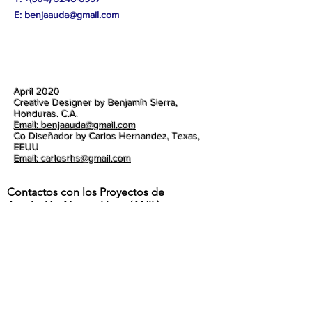
E:
benjaauda@gmail.com
April 2020
Creative Designer by Benjamín Sierra,
Honduras. C.A.
Email: benjaauda@gmail.com
Co Diseñador by Carlos Hernandez, Texas,
EEUU
Email: carlosrhs@gmail.com
Contactos con los Proyectos de
Asociación Norma I Love(ANIL):
Benjamín Sierra +
(504) 3248-8997
Carlos Hernandez +
1 (817) 832-0401
ETA Y IOTA | " RIOS DESBORDADOS, Y
DESTROZOS DE LA POTENTES
TORMENTAS EN LA ALDEA MOCORON,
LA MOSKITIA.