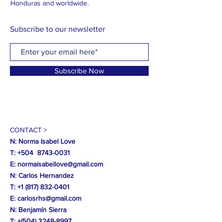
Honduras and worldwide.
Subscribe to our newsletter
Subscribe Now
CONTACT >
N: Norma Isabel Love
T: +504
8743-0031
E:
normaisabellove@gmail.com
N: Carlos Hernandez
T:
+1 (817) 832-0401
E:
carlosrhs@gmail.com
N:
Benjamín
Sierra
T: +(504)
3248-8997